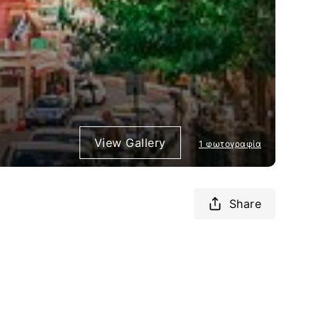
View Gallery
1 φωτογραφία
Share