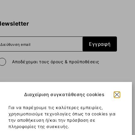
Newsletter
Αποδέχομαι
τους όρους & προϋποθέσεις
Διαχείριση συγκατάθεσης cookies
All rights reserved
Corfu Taxi Transfers
2026
/
Μπαρμπάτι
Νη
Web design and development
by
Motivar.gr
Για να παρέχουμε τις καλύτερες εμπειρίες,
χρησιμοποιούμε τεχνολογίες όπως τα cookies για
Κατόπιν αιτήματος
την αποθήκευση ή/και την πρόσβαση σε
πληροφορίες της συσκευής.
Όροι & Προϋποθέσεις
Πολιτική Cookies