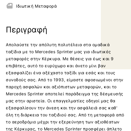
6
6
Ιδιωτική
Μεταφορά
-
-
R
R
e
e
Περιγραφή
t
t
u
u
Απολαύστε την απόλυτη πολυτέλεια στα ομαδικά
r
r
ταξίδια με το Mercedes Sprinter μας για ιδιωτικές
n
n
μεταφορές στην Κέρκυρα. Με θέσεις για έως και 9
t
t
επιβάτες, αυτό το ευρύχωρο και άνετο μίνι βαν
o
o
εξασφαλίζει ένα αξέχαστο ταξίδι για εσάς και τους
h
h
συνοδούς σας. Από το 1993, είμαστε αφοσιωμένοι στην
o
o
παροχή ασφαλών και αξιόπιστων μεταφορών, και το
m
m
Mercedes Sprinter αποτελεί παράδειγμα της δέσμευσής
e
e
μας στην αριστεία. Οι επαγγελματίες οδηγοί μας θα
p
p
εξασφαλίσουν την άνεση και την ασφάλειά σας καθ'
a
a
όλη τη διάρκεια του ταξιδιού σας. Από τη μεταφορά από
g
g
το αεροδρόμιο μέχρι την εξερεύνηση των αξιοθέατων
e
e
της Κέρκυρας, το Mercedes Sprinter προσφέρει άπλετο