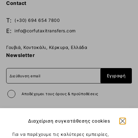
Contact
T:
(+30) 694 654 7800
E:
info@corfutaxitransfers.com
Γουβιά, Κοντοκάλι, Κέρκυρα, Ελλάδα
Newsletter
Αποδέχομαι
τους όρους & προϋποθέσεις
All rights reserved
Corfu Taxi
Διαχείριση συγκατάθεσης cookies
Transfers
2026
/
Web design and
Για να παρέχουμε τις καλύτερες εμπειρίες,
development
by
Motivar.gr